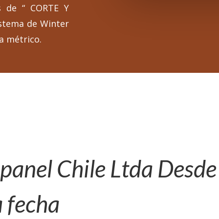
os de “ CORTE Y
istema de Winter
a métrico.
 panel Chile Ltda Desd
a fecha