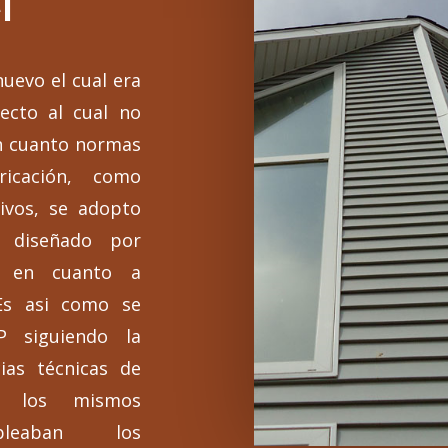
l
uevo el cual era
ecto al cual no
en cuanto normas
icación, como
ivos, se adopto
o diseñado por
, en cuanto a
Es asi como se
P siguiendo la
ias técnicas de
o los mismos
leaban los