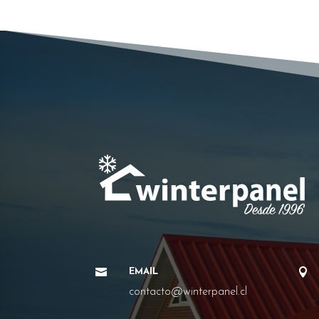


EMAIL
contacto@winterpanel.cl